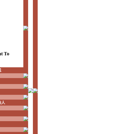
nt To
观
始人