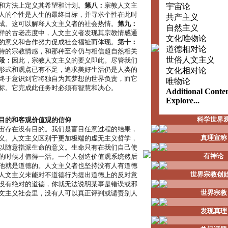
和方法上定义其希望和计划。
第八：
宗教人文主
宇宙论
人的个性是人生的最终目标，并寻求个性在此时
共产主义
成。这可以解释人文主义者的社会热情。
第九：
自然主义
样的古老态度中，人文主义者发现其宗教情感通
文化唯物论
的意义和合作努力促成社会福祉而体现。
第十：
道德相对论
特的宗教情感，和那种至今仍与相信超自然相关
世俗人文主义
段：
因此，宗教人文主义的要义即此。尽管我们
形式和观点已有不足，追求美好生活仍是人类的
文化相对论
终于意识到它将独自为其梦想的世界负责，而它
唯物论
标。它完成此任务时必须有智慧和决心。
Additional Conte
Explore...
科学世界
目的和客观价值观的信仰
宙存在没有目的。我们是盲目任意过程的结果，
真理宣称
义。人文主义区别于更加极端的虚无主义哲学，
以随意指派生命的意义。生命只有在我们自己使
有神论
的时候才值得一活。一个人创造价值观系统然后
他就是道德的。人文主义者也坚持没有人有道德
世界宗教创
人文主义未能对不道德行为提出道德上的反对意
没有绝对的道德，你就无法说明某事是错误或邪
世界宗教
文主义社会里，没有人可以真正评判或谴责别人
发现真理