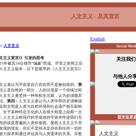
人文主义
- 及其宣言
English
>>
人文主义
Social Med
文主义宣言I》引发的思考
关注我们
33年被其34位领导“编篆”而成。尽管之前和之后
人文主义版本，以下是最早的《人文主义宣言I》
与他人分
主义者认为宇宙是自己存在而不是被创造的。
第
信人是自然的一部分，人的出现是一个持续过程
人文主义者坚持一种有机生活观，认为必须抛弃
论。
第四：
人文主义者认为人类学和历史清晰描
化和文明是人类与自然环境和社会遗产相互影响
。生于某种特定文化的人在很大程度上由那一文
哲学世界
：
人文主义称现代科学描述的宇宙本性使我们无
然的或是普遍的人类价值观。显然人文主义不否
发现的现实，但它不坚持决定存在和任何一切价
人文主义
智力探求和通过评估其与人类需求的关系。宗教