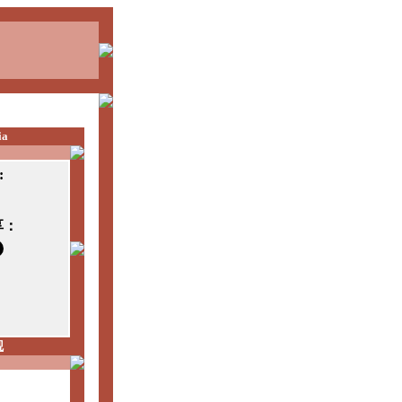
ia
:
享：
观