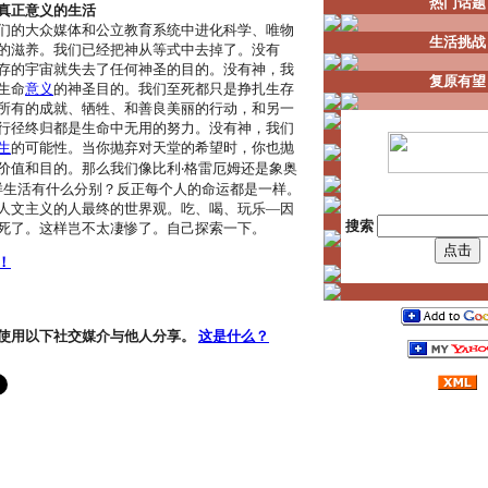
热门话题
真正意义的生活
们的大众媒体和公立教育系统中进化科学、唯物
生活挑战
的滋养。我们已经把神从等式中去掉了。没有
存的宇宙就失去了任何神圣的目的。没有神，我
复原有望
生命
意义
的神圣目的。我们至死都只是挣扎生存
所有的成就、牺牲、和善良美丽的行动，和另一
行径终归都是生命中无用的努力。没有神，我们
生
的可能性。当你抛弃对天堂的希望时，你也抛
价值和目的。那么我们像比利‧格雷厄姆还是象奥
一样生活有什么分别？反正每个人的命运都是一样。
人文主义的人最终的世界观。吃、喝、玩乐―因
搜索
死了。这样岂不太凄惨了。自己探索一下。
！
使用以下社交媒介与他人分享。
这是什么？