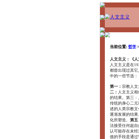
当前位置:
哲学
人文主义：《人
人文主义是在19
都曾出现过其它
中的一些节选：
第一：
宗教人文
二：
人文主义相
的结果。第三：
传统的身心二元
述的人类宗教文
逐渐发展的结果
化所塑造。
第五
法接受任何超自
认可能存在未经
值的手段是通过