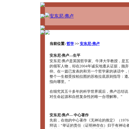
当前位置:
哲学
>>
安东尼‧弗卢
安东尼‧弗卢―生平
安东尼‧弗卢是英国哲学家、牛津大学教授，是
的领军人物，却在2004年诚实地遵从证据，抛
仰。在一篇已发表的和另一个哲学家的谈话中，
整个一生都受按柏拉图的苏格拉底原则指导：遵
指向哪里。”
在细究其五十多年的科学世界观后，弗卢总结说
对生命起源和自然复杂性的唯一合理解释。”
安东尼‧弗卢― 中心著作
先前，在他的中心著作《无神论的推定》（197
辩说：“举证的责任（证明神存在）归于有神论者