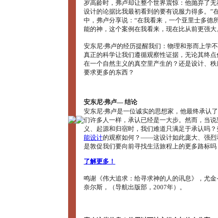
岁高龄时，弗卢却让整个世界震惊：他抛弃了无
设计的论据比我最初看到的要有说服力得多。”在2
中，弗卢分享说：“在我看来，一个亚里士多德
能的神，这个案例在我看来，现在比从前更强大
安东尼‧弗卢的经历提醒我们：物理和形而上学
真正的科学让我们遵循观察性证据，无论其终点
在一个自然主义的真空里产生的？还是设计、秩
要求更多的东西？
安东尼‧弗卢― 结论
安东尼‧弗卢是一位诚实的思想家，他最终承认
们许多人一样，承认已经是一大步。然而，当说
义、起源和归宿时，我们难道只满足于承认吗？
能设计
的观察如何？――这设计如此庞大、强烈
是敦促我们要向前寻找生活旅程上的更多路标吗
了解更多！
鸣谢《伟大追求：给寻求神的人的讯息》，尤金‧
奈尔斯，（导航出版部，2007年）。