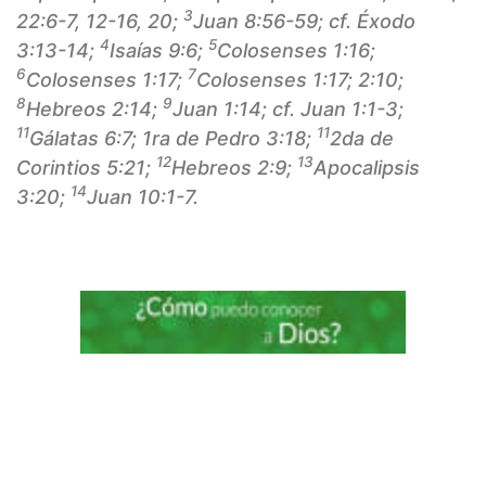
3
22:6-7, 12-16, 20;
Juan 8:56-59; cf. Éxodo
4
5
3:13-14;
Isaías 9:6;
Colosenses 1:16;
6
7
Colosenses 1:17;
Colosenses 1:17; 2:10;
8
9
Hebreos 2:14;
Juan 1:14; cf. Juan 1:1-3;
11
11
Gálatas 6:7; 1ra de Pedro 3:18;
2da de
12
13
Corintios 5:21;
Hebreos 2:9;
Apocalipsis
14
3:20;
Juan 10:1-7.